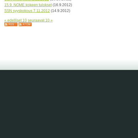
15.9. NOME kokeen tulokset
(16.9.2012)
SSN syyskokous 7.11.2012
(14.9.2012)
« edelliset 10
seuraavat 10 »