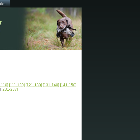
aku
-110]
[111-120]
[121-130]
[131-140]
[141-150]
]
[231-237]