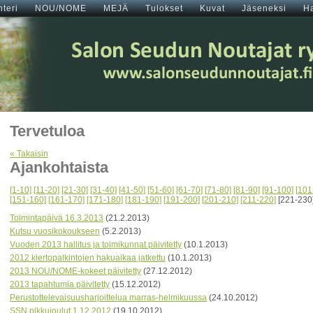
teri
NOU/NOME
MEJÄ
Tulokset
Kuvat
Jäseneksi
H
Tervetuloa
« Takaisin
Ajankohtaista
[1-10]
[11-20]
[21-30]
[31-40]
[41-50]
[51-60]
[61-70]
[71-80]
[81-90]
[91-100]
[101
[151-160]
[161-170]
[171-180]
[181-190]
[191-200]
[201-210]
[211-220]
[221-230
Toimintapäivä 16.3.2013
(21.2.2013)
Kutsu vuosikokoukseen
(5.2.2013)
Vuoden 2013 hallitus ja toimikunnat päivitetty
(10.1.2013)
2012 kiertopalkintojen hakuaikaa jatkettu
(10.1.2013)
2013 NOU/NOME-kokeet päivitetty
(27.12.2012)
2013 tapahtumia päivitetty
(15.12.2012)
Perustottelevaisuusharjoittelua marras-helmikuussa
(24.10.2012)
SSN pikkujoulut 1.12.2012
(19.10.2012)