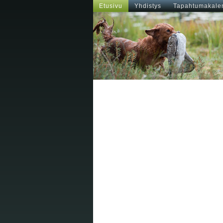
Etusivu
Yhdistys
Tapahtumakalen