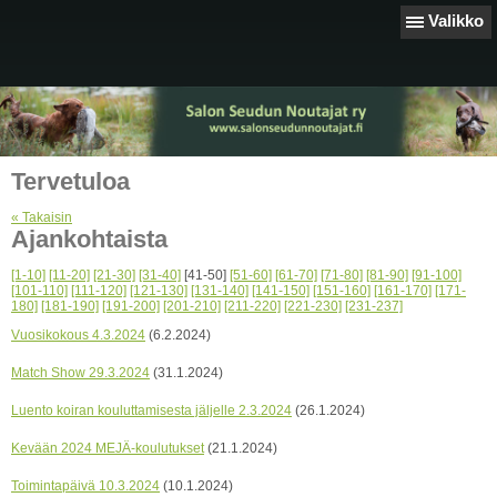
Valikko
Tervetuloa
« Takaisin
Ajankohtaista
[1-10]
[11-20]
[21-30]
[31-40]
[41-50]
[51-60]
[61-70]
[71-80]
[81-90]
[91-100]
[101-110]
[111-120]
[121-130]
[131-140]
[141-150]
[151-160]
[161-170]
[171-
180]
[181-190]
[191-200]
[201-210]
[211-220]
[221-230]
[231-237]
Vuosikokous 4.3.2024
(6.2.2024)
Match Show 29.3.2024
(31.1.2024)
Luento koiran kouluttamisesta jäljelle 2.3.2024
(26.1.2024)
Kevään 2024 MEJÄ-koulutukset
(21.1.2024)
Toimintapäivä 10.3.2024
(10.1.2024)