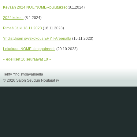
Kevään 2024 NOU/NOME-koulutukset
(8.1.2024)
2024 kokeet
(8.1.2024)
Pimeä Jälki 18.11.2023
(18.11.2023)
Yhdistyksen syyskokous EHYT-Areenalla
(15.11.2023)
Lokakuun NOME-kimppatreenit
(29.10.2023)
« edelliset 10
seuraavat 10 »
Tehty Yhdistysavaimella
©
2026 Salon Seudun Noutajat ry