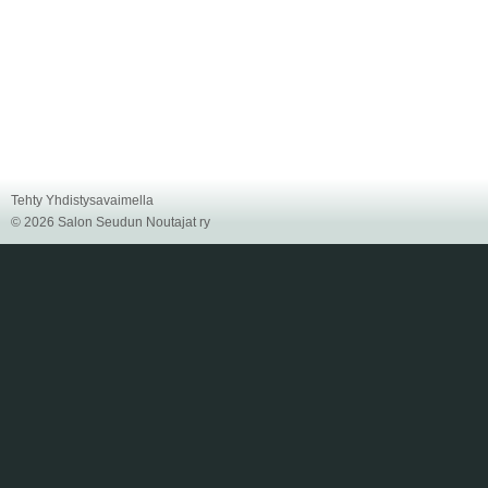
Tehty Yhdistysavaimella
©
2026 Salon Seudun Noutajat ry