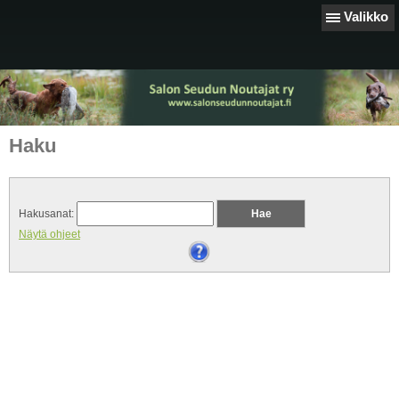
Valikko
Haku
Hakusanat:
Näytä ohjeet