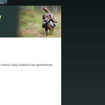
aku
en takana löytyy lisätietoa itse tapahtumista.