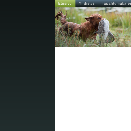
Etusivu
Yhdistys
Tapahtumakalen