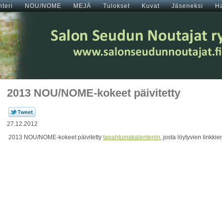
teri
NOU/NOME
MEJÄ
Tulokset
Kuvat
Jäseneksi
H
2013 NOU/NOME-kokeet päivitetty
27.12.2012
2013 NOU/NOME-kokeet päivitetty
tapahtumakalenteriin
, josta löytyvien linkki