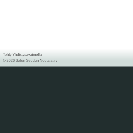
Tehty Yhdistysavaimella
©
2026 Salon Seudun Noutajat ry