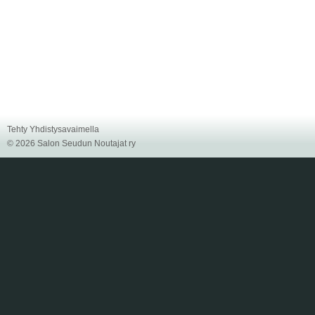
Tehty Yhdistysavaimella
©
2026 Salon Seudun Noutajat ry