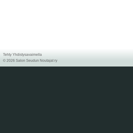
Tehty Yhdistysavaimella
©
2026 Salon Seudun Noutajat ry