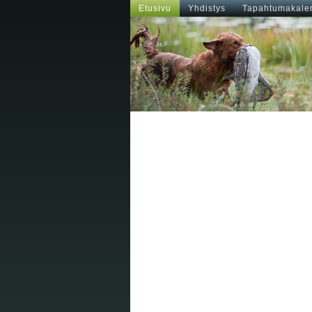
Etusivu
Yhdistys
Tapahtumakalen