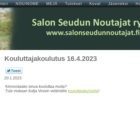
teri
NOU/NOME
MEJÄ
Tulokset
Kuvat
Jäseneksi
H
Kouluttajakoulutus 16.4.2023
20.1.2023
Kiinnostaako sinua kouluttaa muita?
Tule mukaan Katja Vossin vetämälle
kouluttajakurssille
!