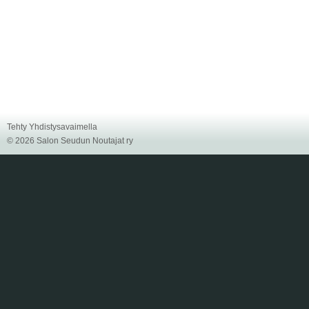
Tehty Yhdistysavaimella
©
2026 Salon Seudun Noutajat ry