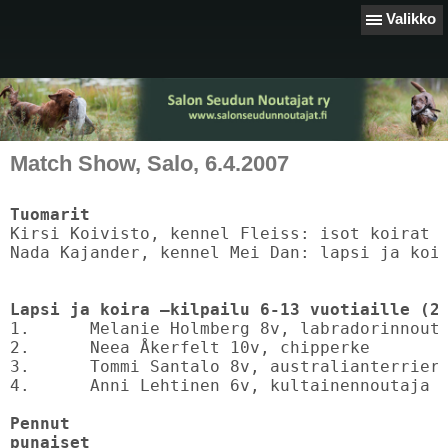
Valikko
Match Show, Salo, 6.4.2007
Tuomarit
Kirsi Koivisto, kennel Fleiss: isot koirat j
Nada Kajander, kennel Mei Dan: lapsi ja koir
Lapsi ja koira –kilpailu 6-13 vuotiaille (2
1.	Melanie Holmberg 8v, labradorinnoutaja

2.	Neea Åkerfelt 10v, chipperke

3.	Tommi Santalo 8v, australianterrieri

4.	Anni Lehtinen 6v, kultainennoutaja

Pennut

punaiset