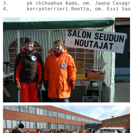
3.	pk chihuahua Aada, om. Jaana Casagrande

4.	kerrynterrieri Reetta, om. Essi Saa