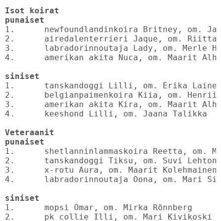
Isot koirat

punaiset
1.	newfoundlandinkoira Britney, om. Janica Rikkonen    BIS2

2.	airedalenterrieri Jaque, om. Riitta Mäkinen

3.	labradorinnoutaja Lady, om. Merle Holmberg

4.	amerikan akita Nuca, om. Maarit Alho

siniset
1.	tanskandoggi Lilli, om. Erika Laine		BIS5

2.	belgianpaimenkoira Kiia, om. Henriikka Hakala

3.	amerikan akita Kira, om. Maarit Alho

4.	keeshond Lilli, om. Jaana Talikka

Veteraanit

punaiset
1.	shetlanninlammaskoira Reetta, om. Marke Kärkkäinen    BIS7

2.	tanskandoggi Tiksu, om. Suvi Lehtonen

3.	x-rotu Aura, om. Maarit Kolehmainen

4.	labradorinnoutaja Oona, om. Mari Siuvatti

siniset
1.	mopsi Omar, om. Mirka Rönnberg		BIS6

2.	pk collie Illi, om. Mari Kivikoski
