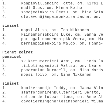
1.	kääpiövillakoira Totte, om. Kirsi Lindström	BIS1

2.	mudi Otus, om. Minna Kelho

3.	samojedinkoira Peetu, om. Miia Soininen

4.	etelävenäjänpaimenkoira Jasha, om. Kirsi Album

siniset
1.	mopsi Alisa, om. Ida Nikkanen		BIS4

2.	kiinanharjakoira Luke, om. Sanna Vehkomäki

3.	portugalinpodenco pkk Veera, om. Marke Kärkkäinen

4.	berninpaimenkoira Waldo, om. Hanna-Mari Korelin

Pienet koirat

punaiset
1.	sk.kettuterrieri Armi, om. Linda Jalonen	BIS3

2.	tiibetinspanieli Valtsu, om. Laura Koivuranta

3.	pomeranian Duracell, om. Nina Nordström

4.	mopsi Toivo, om. Nina Nikkanen

siniset
1.	kooikerhondje Teddy, om. Jaana Alinen	BIS8

2.	staffordshirenbullterrieri Bertta, om. Tanja Kivioja

3.	cotton de tulear Ilona, om. Anne Alén

4.	cavalierkingcharlesinspanieli Wilma, om. Hanna Manninen
